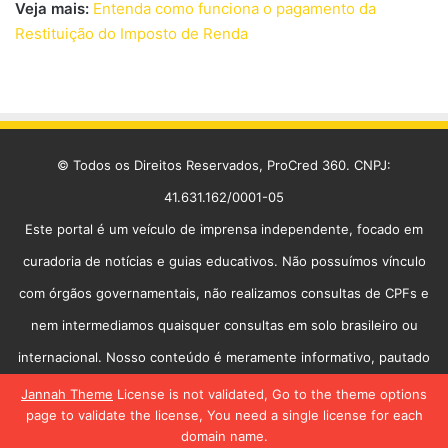
Veja mais:
Entenda como funciona o pagamento da
Restituição do Imposto de Renda
© Todos os Direitos Reservados, ProCred 360. CNPJ:
41.631.162/0001-05
Este portal é um veículo de imprensa independente, focado em
curadoria de notícias e guias educativos. Não possuímos vínculo
com órgãos governamentais, não realizamos consultas de CPFs e
nem intermediamos quaisquer consultas em solo brasileiro ou
internacional. Nosso conteúdo é meramente informativo, pautado
na transparência e na utilidade pública.
Jannah Theme
License is not validated, Go to the theme options
page to validate the license, You need a single license for each
Início
Política de Privacidade
Contato
Equipe
domain name.