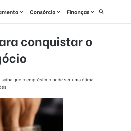
iamento
Consórcio
Finanças
Procurar po
ara conquistar o
gócio
, saiba que o empréstimo pode ser uma ótima
des.