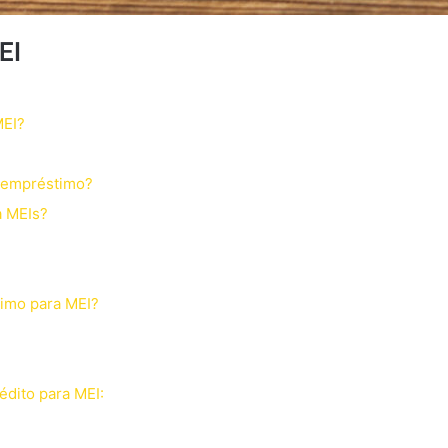
EI
MEI?
r empréstimo?
a MEIs?
timo para MEI?
édito para MEI: