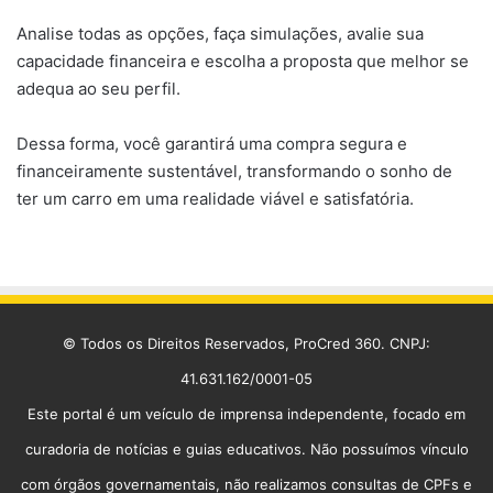
Analise todas as opções, faça simulações, avalie sua
capacidade financeira e escolha a proposta que melhor se
adequa ao seu perfil.
Dessa forma, você garantirá uma compra segura e
financeiramente sustentável, transformando o sonho de
ter um carro em uma realidade viável e satisfatória.
© Todos os Direitos Reservados, ProCred 360. CNPJ:
41.631.162/0001-05
Este portal é um veículo de imprensa independente, focado em
curadoria de notícias e guias educativos. Não possuímos vínculo
com órgãos governamentais, não realizamos consultas de CPFs e