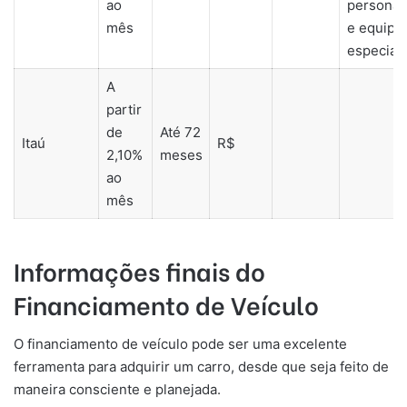
ao
personal
mês
e equipe
especiali
A
partir
de
Até 72
Itaú
R$
2,10%
meses
ao
mês
Informações finais do
Financiamento de Veículo
O financiamento de veículo pode ser uma excelente
ferramenta para adquirir um carro, desde que seja feito de
maneira consciente e planejada.