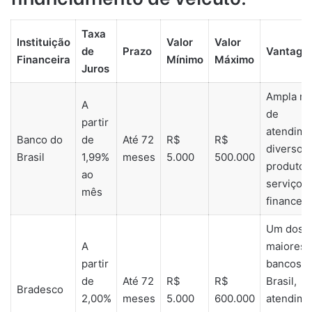
Taxa
Instituição
Valor
Valor
de
Prazo
Vantage
Financeira
Mínimo
Máximo
Juros
Ampla re
A
de
partir
atendime
Banco do
de
Até 72
R$
R$
diversos
Brasil
1,99%
meses
5.000
500.000
produtos
ao
serviços
mês
financeir
Um dos
A
maiores
partir
bancos d
de
Até 72
R$
R$
Brasil,
Bradesco
2,00%
meses
5.000
600.000
atendime