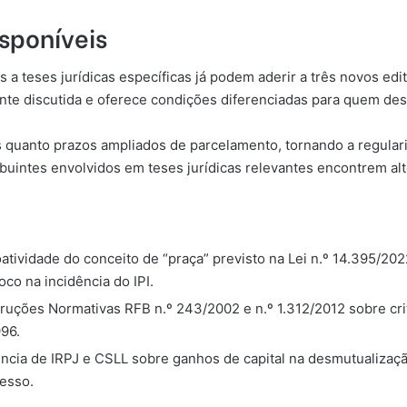
isponíveis
a teses jurídicas específicas já podem aderir a três novos edi
ente discutida e oferece condições diferenciadas para quem dese
quanto prazos ampliados de parcelamento, tornando a regulariz
uintes envolvidos em teses jurídicas relevantes encontrem alt
roatividade do conceito de “praça” previsto na Lei n.º 14.395/20
co na incidência do IPI.
truções Normativas RFB n.º 243/2002 e n.º 1.312/2012 sobre cri
96.
dência de IRPJ e CSLL sobre ganhos de capital na desmutualiza
esso.