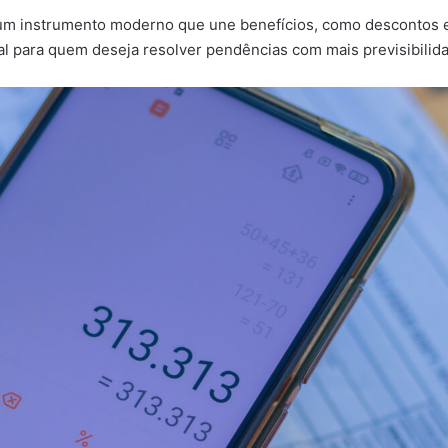
 um instrumento moderno que une benefícios, como descontos e
al para quem deseja resolver pendências com mais previsibilid