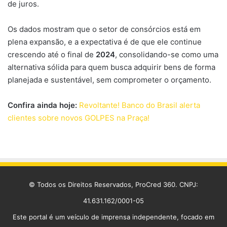
de juros.
Os dados mostram que o setor de consórcios está em
plena expansão, e a expectativa é de que ele continue
crescendo até o final de
2024
, consolidando-se como uma
alternativa sólida para quem busca adquirir bens de forma
planejada e sustentável, sem comprometer o orçamento.
Confira ainda hoje:
Revoltante! Banco do Brasil alerta
clientes sobre novos GOLPES na Praça!
© Todos os Direitos Reservados, ProCred 360. CNPJ:
41.631.162/0001-05
Este portal é um veículo de imprensa independente, focado em