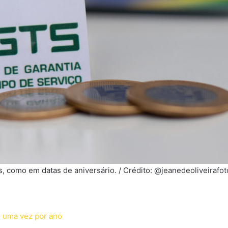
, como em datas de aniversário. / Crédito: @jeanedeoliveirafot
 uma vez por ano