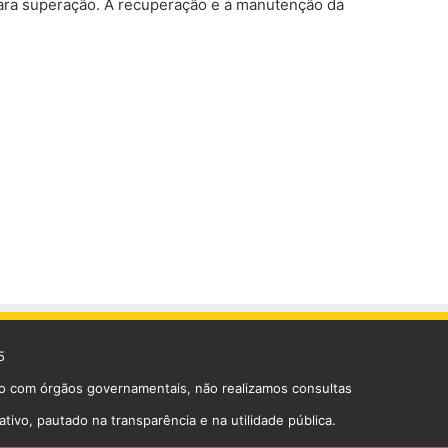
 para superação. A recuperação e a manutenção da
5
lo com órgãos governamentais, não realizamos consultas
vo, pautado na transparência e na utilidade pública.