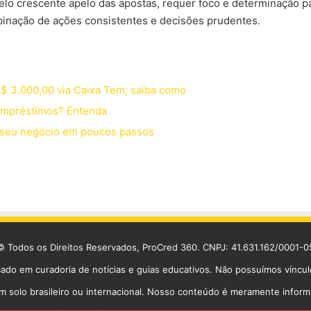
 pelo crescente apelo das apostas, requer foco e determinação
binação de ações consistentes e decisões prudentes.
R$ 3.000,00 via Caixa Tem; saiba como
 empréstimos? Entenda
a seu negócio em poucos passos
© Todos os Direitos Reservados, ProCred 360. CNPJ: 41.631.162/0001-0
cado em curadoria de notícias e guias educativos. Não possuímos víncu
solo brasileiro ou internacional. Nosso conteúdo é meramente informati