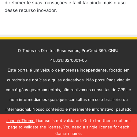
diretamente suas transações e facilitar ainda mais o uso
desse recurso inovador.
© Todos os Direitos Reservados, ProCred 360. CNPJ:
41.631.162/0001-05
Este portal é um veículo de imprensa independente, focado em
curadoria de notícias e guias educativos. Não possuímos vínculo
com órgãos governamentais, não realizamos consultas de CPFs e
nem intermediamos quaisquer consultas em solo brasileiro ou
internacional. Nosso conteúdo é meramente informativo, pautado
na transparência e na utilidade pública.
Jannah Theme
License is not validated, Go to the theme options
page to validate the license, You need a single license for each
Início
Política de Privacidade
Contato
Equipe
domain name.