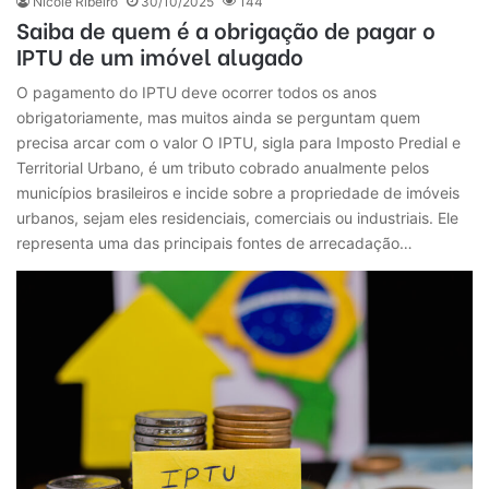
Nicole Ribeiro
30/10/2025
144
Saiba de quem é a obrigação de pagar o
IPTU de um imóvel alugado
O pagamento do IPTU deve ocorrer todos os anos
obrigatoriamente, mas muitos ainda se perguntam quem
precisa arcar com o valor O IPTU, sigla para Imposto Predial e
Territorial Urbano, é um tributo cobrado anualmente pelos
municípios brasileiros e incide sobre a propriedade de imóveis
urbanos, sejam eles residenciais, comerciais ou industriais. Ele
representa uma das principais fontes de arrecadação…