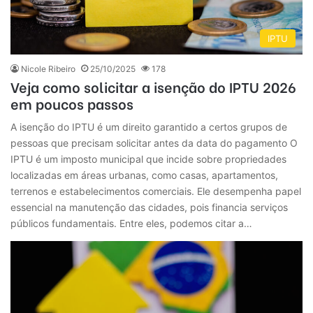
IPTU
Nicole Ribeiro
25/10/2025
178
Veja como solicitar a isenção do IPTU 2026
em poucos passos
A isenção do IPTU é um direito garantido a certos grupos de
pessoas que precisam solicitar antes da data do pagamento O
IPTU é um imposto municipal que incide sobre propriedades
localizadas em áreas urbanas, como casas, apartamentos,
terrenos e estabelecimentos comerciais. Ele desempenha papel
essencial na manutenção das cidades, pois financia serviços
públicos fundamentais. Entre eles, podemos citar a…