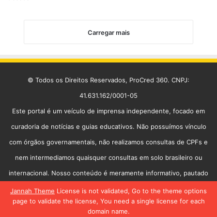
Carregar mais
© Todos os Direitos Reservados, ProCred 360. CNPJ:
41.631.162/0001-05
Este portal é um veículo de imprensa independente, focado em
curadoria de notícias e guias educativos. Não possuímos vínculo
com órgãos governamentais, não realizamos consultas de CPFs e
nem intermediamos quaisquer consultas em solo brasileiro ou
internacional. Nosso conteúdo é meramente informativo, pautado
na transparência e na utilidade pública.
Jannah Theme
License is not validated, Go to the theme options
page to validate the license, You need a single license for each
Início
Política de Privacidade
Contato
Equipe
domain name.